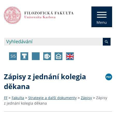
Zápisy z jednání kolegia
děkana
FF
>
Fakulta
>
Strategie a další dokumenty
>
Zápisy
>
Zápisy
z jednání kolegia děkana