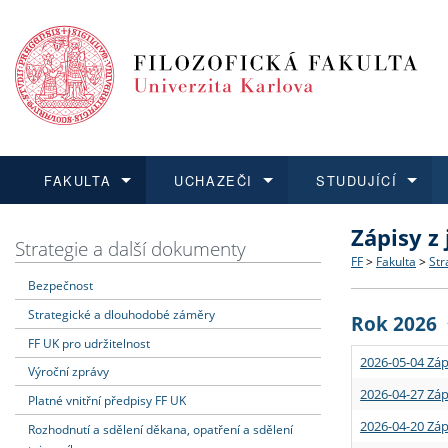
FAKULTA
UCHAZEČI
STUDUJÍCÍ
Zápisy z
FAKULTA
UCHAZEČI
STUDUJÍCÍ
VĚDA A VÝZKUM
ZAHRANIČÍ
Struktura a
Co studova
Bakalářsk
O vědě a 
Aktuální n
Strategie a další dokumenty
FF
>
Fakulta
>
Str
Bezpečnost
Dozvědět se více
Podat přihlášku
Dozvědět se více
Dozvědět se více
Dozvědět se více
Strategie 
Učitelské 
Doktorské
Akademické
Vyjíždějící
Strategické a dlouhodobé záměry
Rok 2026
Podpora a
Informace 
Rigorózní 
Granty a p
Přijíždějíc
FF UK pro udržitelnost
2026-05-04 Záp
Výroční zprávy
Absolventi
Vyjíždějíc
2026-04-27 Záp
Platné vnitřní předpisy FF UK
2026-04-20 Záp
Rozhodnutí a sdělení děkana, opatření a sdělení
Fakultní š