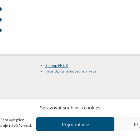
E-shop FF UK
Face Up oznamovací aplikace
Spravovat souhlas s cookies
cílem vylepšení
Přijmout vše
Př
droje návštěvnosti.
Copyright © FF UK 2026
Design:
Red Peppers