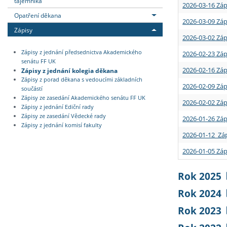
tajemníka
2026-03-16 Záp
Opatření děkana
2026-03-09 Záp
Zápisy
2026-03-02 Záp
Zápisy z jednání předsednictva Akademického
2026-02-23 Záp
senátu FF UK
2026-02-16 Záp
Zápisy z jednání kolegia děkana
Zápisy z porad děkana s vedoucími základních
2026-02-09 Záp
součástí
Zápisy ze zasedání Akademického senátu FF UK
2026-02-02 Záp
Zápisy z jednání Ediční rady
Zápisy ze zasedání Vědecké rady
2026-01-26 Záp
Zápisy z jednání komisí fakulty
2026-01-12 Záp
2026-01-05 Záp
Rok 2025
Rok 2024
Rok 2023