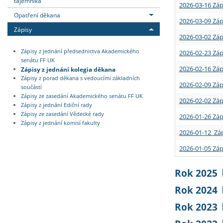
tajemníka
2026-03-16 Záp
Opatření děkana
2026-03-09 Záp
Zápisy
2026-03-02 Záp
Zápisy z jednání předsednictva Akademického
2026-02-23 Záp
senátu FF UK
2026-02-16 Záp
Zápisy z jednání kolegia děkana
Zápisy z porad děkana s vedoucími základních
2026-02-09 Záp
součástí
Zápisy ze zasedání Akademického senátu FF UK
2026-02-02 Záp
Zápisy z jednání Ediční rady
Zápisy ze zasedání Vědecké rady
2026-01-26 Záp
Zápisy z jednání komisí fakulty
2026-01-12 Záp
2026-01-05 Záp
Rok 2025
Rok 2024
Rok 2023