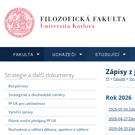
FAKULTA
UCHAZEČI
STUDUJÍCÍ
Zápisy z
FAKULTA
UCHAZEČI
STUDUJÍCÍ
VĚDA A VÝZKUM
ZAHRANIČÍ
Struktura a
Co studova
Bakalářsk
O vědě a 
Aktuální n
Strategie a další dokumenty
FF
>
Fakulta
>
Str
Bezpečnost
Dozvědět se více
Podat přihlášku
Dozvědět se více
Dozvědět se více
Dozvědět se více
Strategie 
Učitelské 
Doktorské
Akademické
Vyjíždějící
Strategické a dlouhodobé záměry
Rok 2026
Podpora a
Informace 
Rigorózní 
Granty a p
Přijíždějíc
FF UK pro udržitelnost
2026-05-04 Záp
Výroční zprávy
Absolventi
Vyjíždějíc
2026-04-27 Záp
Platné vnitřní předpisy FF UK
2026-04-20 Záp
Rozhodnutí a sdělení děkana, opatření a sdělení
Fakultní š