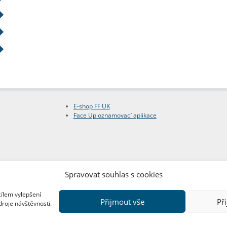
E-shop FF UK
Face Up oznamovací aplikace
Spravovat souhlas s cookies
cílem vylepšení
Přijmout vše
Př
droje návštěvnosti.
Copyright © FF UK 2026
Design:
Red Peppers