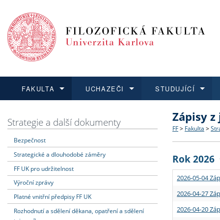
FAKULTA
UCHAZEČI
STUDUJÍCÍ
Zápisy z
FAKULTA
UCHAZEČI
STUDUJÍCÍ
VĚDA A VÝZKUM
ZAHRANIČÍ
Struktura a
Co studova
Bakalářsk
O vědě a 
Aktuální n
Strategie a další dokumenty
FF
>
Fakulta
>
Str
Bezpečnost
Dozvědět se více
Podat přihlášku
Dozvědět se více
Dozvědět se více
Dozvědět se více
Strategie 
Učitelské 
Doktorské
Akademické
Vyjíždějící
Strategické a dlouhodobé záměry
Rok 2026
Podpora a
Informace 
Rigorózní 
Granty a p
Přijíždějíc
FF UK pro udržitelnost
2026-05-04 Záp
Výroční zprávy
Absolventi
Vyjíždějíc
2026-04-27 Záp
Platné vnitřní předpisy FF UK
2026-04-20 Záp
Rozhodnutí a sdělení děkana, opatření a sdělení
Fakultní š