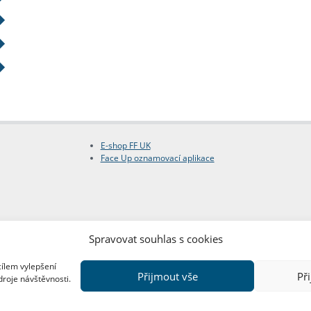
E-shop FF UK
Face Up oznamovací aplikace
Spravovat souhlas s cookies
cílem vylepšení
Přijmout vše
Př
droje návštěvnosti.
Copyright © FF UK 2026
Design:
Red Peppers