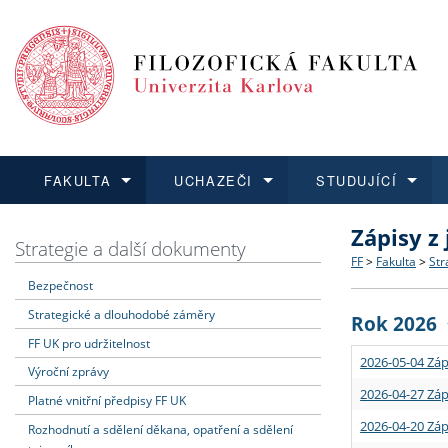
FAKULTA
UCHAZEČI
STUDUJÍCÍ
Zápisy z
FAKULTA
UCHAZEČI
STUDUJÍCÍ
VĚDA A VÝZKUM
ZAHRANIČÍ
Struktura a
Co studova
Bakalářsk
O vědě a 
Aktuální n
Strategie a další dokumenty
FF
>
Fakulta
>
Str
Bezpečnost
Dozvědět se více
Podat přihlášku
Dozvědět se více
Dozvědět se více
Dozvědět se více
Strategie 
Učitelské 
Doktorské
Akademické
Vyjíždějící
Strategické a dlouhodobé záměry
Rok 2026
Podpora a
Informace 
Rigorózní 
Granty a p
Přijíždějíc
FF UK pro udržitelnost
2026-05-04 Záp
Výroční zprávy
Absolventi
Vyjíždějíc
2026-04-27 Záp
Platné vnitřní předpisy FF UK
2026-04-20 Záp
Rozhodnutí a sdělení děkana, opatření a sdělení
Fakultní š