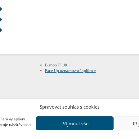
E-shop FF UK
Face Up oznamovací aplikace
Spravovat souhlas s cookies
cílem vylepšení
Přijmout vše
Př
droje návštěvnosti.
Copyright © FF UK 2026
Design:
Red Peppers