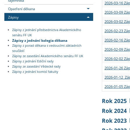
tajemníka
2026-03-16 Záp
Opatření děkana
2026-03-09 Záp
Zápisy
2026-03-02 Záp
Zápisy z jednání předsednictva Akademického
2026-02-23 Záp
senátu FF UK
2026-02-16 Záp
Zápisy z jednání kolegia děkana
Zápisy z porad děkana s vedoucími základních
2026-02-09 Záp
součástí
Zápisy ze zasedání Akademického senátu FF UK
2026-02-02 Záp
Zápisy z jednání Ediční rady
Zápisy ze zasedání Vědecké rady
2026-01-26 Záp
Zápisy z jednání komisí fakulty
2026-01-12 Záp
2026-01-05 Záp
Rok 2025
Rok 2024
Rok 2023