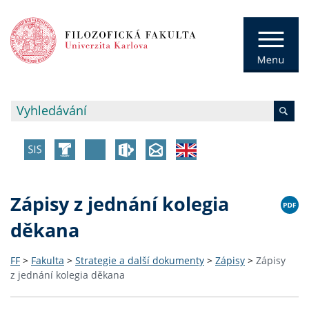
Zápisy z jednání kolegia
děkana
FF
>
Fakulta
>
Strategie a další dokumenty
>
Zápisy
>
Zápisy
z jednání kolegia děkana