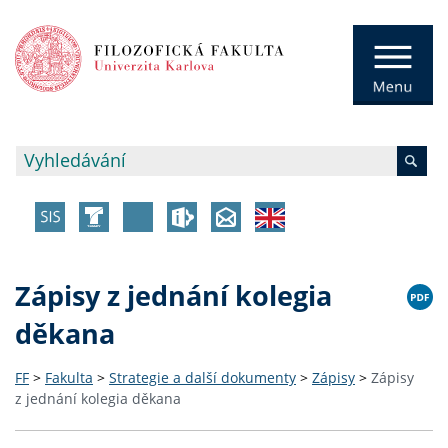
Zápisy z jednání kolegia
děkana
FF
>
Fakulta
>
Strategie a další dokumenty
>
Zápisy
>
Zápisy
z jednání kolegia děkana