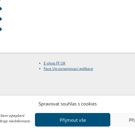
E-shop FF UK
Face Up oznamovací aplikace
Spravovat souhlas s cookies
cílem vylepšení
Přijmout vše
Př
droje návštěvnosti.
Copyright © FF UK 2026
Design:
Red Peppers