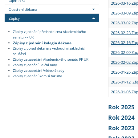
tajemníka
2026-03-16 Záp
Opatření děkana
2026-03-09 Záp
Zápisy
2026-03-02 Záp
Zápisy z jednání předsednictva Akademického
2026-02-23 Záp
senátu FF UK
2026-02-16 Záp
Zápisy z jednání kolegia děkana
Zápisy z porad děkana s vedoucími základních
2026-02-09 Záp
součástí
Zápisy ze zasedání Akademického senátu FF UK
2026-02-02 Záp
Zápisy z jednání Ediční rady
Zápisy ze zasedání Vědecké rady
2026-01-26 Záp
Zápisy z jednání komisí fakulty
2026-01-12 Záp
2026-01-05 Záp
Rok 2025
Rok 2024
Rok 2023