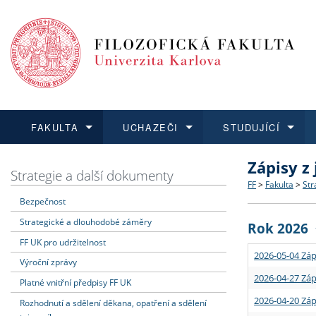
FAKULTA
UCHAZEČI
STUDUJÍCÍ
Zápisy z
FAKULTA
UCHAZEČI
STUDUJÍCÍ
VĚDA A VÝZKUM
ZAHRANIČÍ
Struktura a
Co studova
Bakalářsk
O vědě a 
Aktuální n
Strategie a další dokumenty
FF
>
Fakulta
>
Str
Bezpečnost
Dozvědět se více
Podat přihlášku
Dozvědět se více
Dozvědět se více
Dozvědět se více
Strategie 
Učitelské 
Doktorské
Akademické
Vyjíždějící
Strategické a dlouhodobé záměry
Rok 2026
Podpora a
Informace 
Rigorózní 
Granty a p
Přijíždějíc
FF UK pro udržitelnost
2026-05-04 Záp
Výroční zprávy
Absolventi
Vyjíždějíc
2026-04-27 Záp
Platné vnitřní předpisy FF UK
2026-04-20 Záp
Rozhodnutí a sdělení děkana, opatření a sdělení
Fakultní š