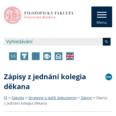
Zápisy z jednání kolegia
děkana
FF
>
Fakulta
>
Strategie a další dokumenty
>
Zápisy
>
Zápisy
z jednání kolegia děkana