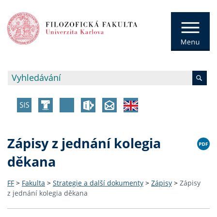
Zápisy z jednání kolegia
děkana
FF
>
Fakulta
>
Strategie a další dokumenty
>
Zápisy
>
Zápisy
z jednání kolegia děkana