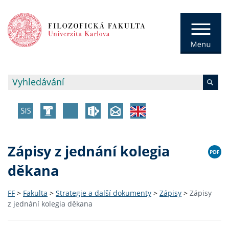
Zápisy z jednání kolegia
děkana
FF
>
Fakulta
>
Strategie a další dokumenty
>
Zápisy
>
Zápisy
z jednání kolegia děkana