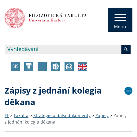
Zápisy z jednání kolegia
děkana
FF
>
Fakulta
>
Strategie a další dokumenty
>
Zápisy
>
Zápisy
z jednání kolegia děkana