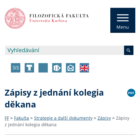
Zápisy z jednání kolegia
děkana
FF
>
Fakulta
>
Strategie a další dokumenty
>
Zápisy
>
Zápisy
z jednání kolegia děkana