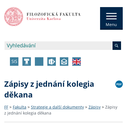
Zápisy z jednání kolegia
děkana
FF
>
Fakulta
>
Strategie a další dokumenty
>
Zápisy
>
Zápisy
z jednání kolegia děkana