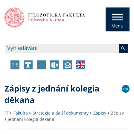
Zápisy z jednání kolegia
děkana
FF
>
Fakulta
>
Strategie a další dokumenty
>
Zápisy
>
Zápisy
z jednání kolegia děkana