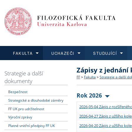
FAKULTA
UCHAZEČI
STUDUJÍCÍ
Zápisy z jednání
FAKULTA
UCHAZEČI
STUDUJÍCÍ
VĚDA A VÝZKUM
ZAHRANIČÍ
Struktura a historie
Co studovat a jak se přihlá
Bakalářské a magisterské
O vědě a výzkumu na FF
Aktuální nabídky a výběrov
Strategie a další
FF
>
Fakulta
>
Strategie a další d
dokumenty
Dozvědět se více
Podat přihlášku
Dozvědět se více
Dozvědět se více
Dozvědět se více
Strategie a další dokumen
Učitelské studijní program
Doktorské studium
Akademické kvalifikace
Vyjíždějící studenti
Bezpečnost
Rok 2026
Strategické a dlouhodobé záměry
Podpora a benefity pro z
Informace k průběhu přijím
Rigorózní řízení
Granty a projekty
Přijíždějící studenti
2026-05-04 Zápis z rozšířeného
FF UK pro udržitelnost
Absolventi fakulty
Vyjíždějící zaměstnanci
2026-04-27 Zápis z užšího kole
Výroční zprávy
2026-04-20 Zápis z užšího kole
Platné vnitřní předpisy FF UK
Fakultní školy FF UK