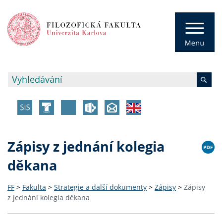
Zápisy z jednání kolegia
děkana
FF
>
Fakulta
>
Strategie a další dokumenty
>
Zápisy
>
Zápisy
z jednání kolegia děkana