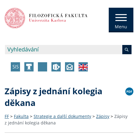
Zápisy z jednání kolegia
děkana
FF
>
Fakulta
>
Strategie a další dokumenty
>
Zápisy
>
Zápisy
z jednání kolegia děkana