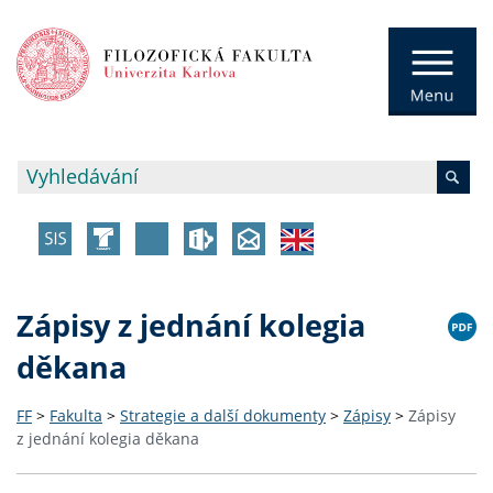
Zápisy z jednání kolegia
děkana
FF
>
Fakulta
>
Strategie a další dokumenty
>
Zápisy
>
Zápisy
z jednání kolegia děkana