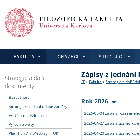
FAKULTA
UCHAZEČI
STUDUJÍCÍ
Zápisy z jednání
FAKULTA
UCHAZEČI
STUDUJÍCÍ
VĚDA A VÝZKUM
ZAHRANIČÍ
Struktura a historie
Co studovat a jak se přihlá
Bakalářské a magisterské
O vědě a výzkumu na FF
Aktuální nabídky a výběrov
Strategie a další
FF
>
Fakulta
>
Strategie a další d
dokumenty
Dozvědět se více
Podat přihlášku
Dozvědět se více
Dozvědět se více
Dozvědět se více
Strategie a další dokumen
Učitelské studijní program
Doktorské studium
Akademické kvalifikace
Vyjíždějící studenti
Bezpečnost
Rok 2026
Strategické a dlouhodobé záměry
Podpora a benefity pro z
Informace k průběhu přijím
Rigorózní řízení
Granty a projekty
Přijíždějící studenti
2026-05-04 Zápis z rozšířeného
FF UK pro udržitelnost
Absolventi fakulty
Vyjíždějící zaměstnanci
2026-04-27 Zápis z užšího kole
Výroční zprávy
2026-04-20 Zápis z užšího kole
Platné vnitřní předpisy FF UK
Fakultní školy FF UK