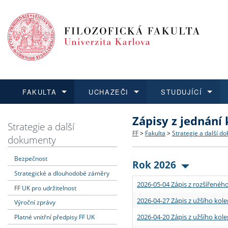
FAKULTA
UCHAZEČI
STUDUJÍCÍ
Zápisy z jednání
FAKULTA
UCHAZEČI
STUDUJÍCÍ
VĚDA A VÝZKUM
ZAHRANIČÍ
Struktura a historie
Co studovat a jak se přihlá
Bakalářské a magisterské
O vědě a výzkumu na FF
Aktuální nabídky a výběrov
Strategie a další
FF
>
Fakulta
>
Strategie a další d
dokumenty
Dozvědět se více
Podat přihlášku
Dozvědět se více
Dozvědět se více
Dozvědět se více
Strategie a další dokumen
Učitelské studijní program
Doktorské studium
Akademické kvalifikace
Vyjíždějící studenti
Bezpečnost
Rok 2026
Strategické a dlouhodobé záměry
Podpora a benefity pro z
Informace k průběhu přijí
Rigorózní řízení
Granty a projekty
Přijíždějící studenti
2026-05-04 Zápis z rozšířeného
FF UK pro udržitelnost
Absolventi fakulty
Vyjíždějící zaměstnanci
2026-04-27 Zápis z užšího kole
Výroční zprávy
2026-04-20 Zápis z užšího kole
Platné vnitřní předpisy FF UK
Fakultní školy FF UK