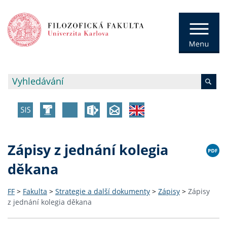
Zápisy z jednání kolegia
děkana
FF
>
Fakulta
>
Strategie a další dokumenty
>
Zápisy
>
Zápisy
z jednání kolegia děkana