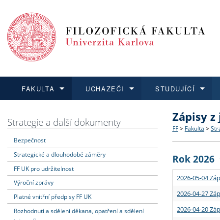
FAKULTA
UCHAZEČI
STUDUJÍCÍ
Zápisy z
FAKULTA
UCHAZEČI
STUDUJÍCÍ
VĚDA A VÝZKUM
ZAHRANIČÍ
Struktura a
Co studova
Bakalářsk
O vědě a 
Aktuální n
Strategie a další dokumenty
FF
>
Fakulta
>
Str
Bezpečnost
Dozvědět se více
Podat přihlášku
Dozvědět se více
Dozvědět se více
Dozvědět se více
Strategie 
Učitelské 
Doktorské
Akademické
Vyjíždějící
Strategické a dlouhodobé záměry
Rok 2026
Podpora a
Informace 
Rigorózní 
Granty a p
Přijíždějíc
FF UK pro udržitelnost
2026-05-04 Záp
Výroční zprávy
Absolventi
Vyjíždějíc
2026-04-27 Záp
Platné vnitřní předpisy FF UK
2026-04-20 Záp
Rozhodnutí a sdělení děkana, opatření a sdělení
Fakultní š