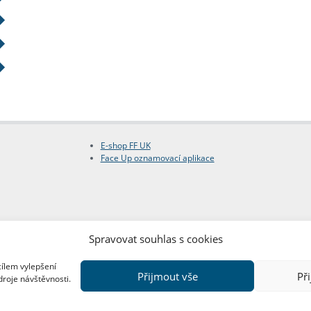
E-shop FF UK
Face Up oznamovací aplikace
Spravovat souhlas s cookies
cílem vylepšení
Přijmout vše
Př
droje návštěvnosti.
Copyright © FF UK 2026
Design:
Red Peppers