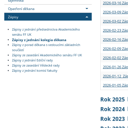
tajemníka
2026-03-16 Záp
Opatření děkana
2026-03-09 Záp
Zápisy
2026-03-02 Záp
Zápisy z jednání předsednictva Akademického
2026-02-23 Záp
senátu FF UK
2026-02-16 Záp
Zápisy z jednání kolegia děkana
Zápisy z porad děkana s vedoucími základních
2026-02-09 Záp
součástí
Zápisy ze zasedání Akademického senátu FF UK
2026-02-02 Záp
Zápisy z jednání Ediční rady
Zápisy ze zasedání Vědecké rady
2026-01-26 Záp
Zápisy z jednání komisí fakulty
2026-01-12 Záp
2026-01-05 Záp
Rok 2025
Rok 2024
Rok 2023