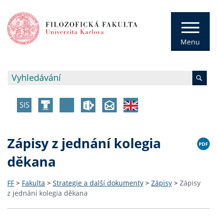
Zápisy z jednání kolegia
děkana
FF
>
Fakulta
>
Strategie a další dokumenty
>
Zápisy
>
Zápisy
z jednání kolegia děkana