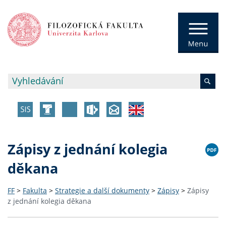
Zápisy z jednání kolegia
děkana
FF
>
Fakulta
>
Strategie a další dokumenty
>
Zápisy
>
Zápisy
z jednání kolegia děkana