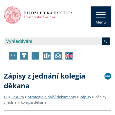
Zápisy z jednání kolegia
děkana
FF
>
Fakulta
>
Strategie a další dokumenty
>
Zápisy
>
Zápisy
z jednání kolegia děkana