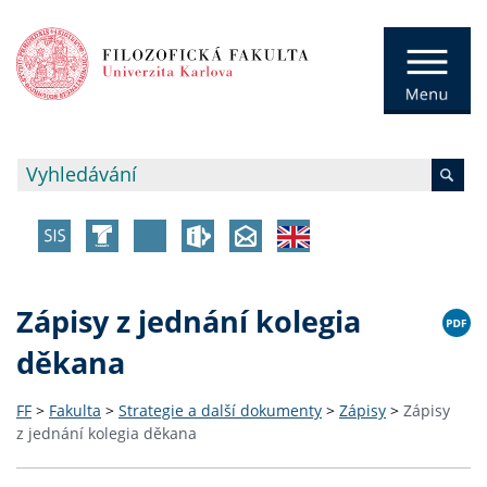
Zápisy z jednání kolegia
děkana
FF
>
Fakulta
>
Strategie a další dokumenty
>
Zápisy
>
Zápisy
z jednání kolegia děkana