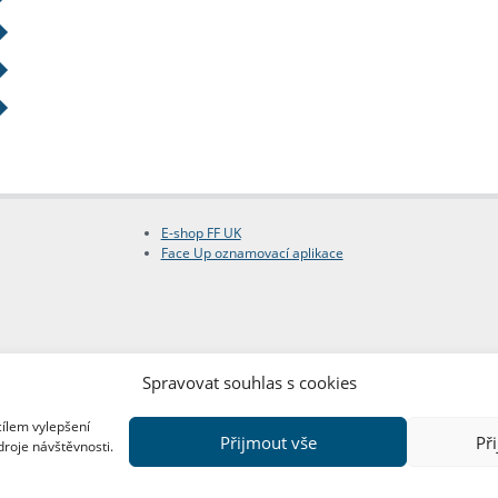
E-shop FF UK
Face Up oznamovací aplikace
Spravovat souhlas s cookies
cílem vylepšení
Přijmout vše
Př
droje návštěvnosti.
Copyright © FF UK 2026
Design:
Red Peppers