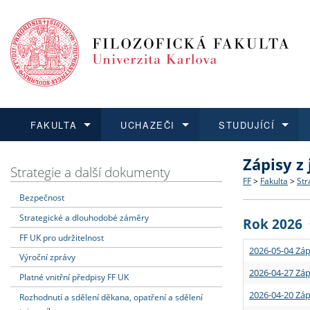
FAKULTA
UCHAZEČI
STUDUJÍCÍ
Zápisy z
FAKULTA
UCHAZEČI
STUDUJÍCÍ
VĚDA A VÝZKUM
ZAHRANIČÍ
Struktura a
Co studova
Bakalářsk
O vědě a 
Aktuální n
Strategie a další dokumenty
FF
>
Fakulta
>
Str
Bezpečnost
Dozvědět se více
Podat přihlášku
Dozvědět se více
Dozvědět se více
Dozvědět se více
Strategie 
Učitelské 
Doktorské
Akademické
Vyjíždějící
Strategické a dlouhodobé záměry
Rok 2026
Podpora a
Informace 
Rigorózní 
Granty a p
Přijíždějíc
FF UK pro udržitelnost
2026-05-04 Záp
Výroční zprávy
Absolventi
Vyjíždějíc
2026-04-27 Záp
Platné vnitřní předpisy FF UK
2026-04-20 Záp
Rozhodnutí a sdělení děkana, opatření a sdělení
Fakultní š