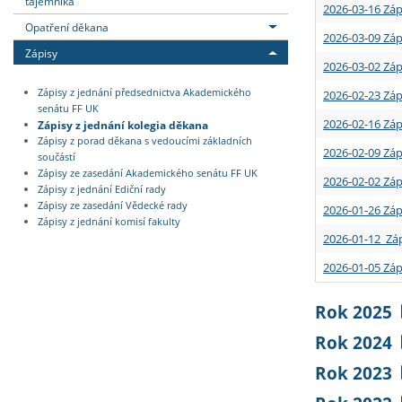
tajemníka
2026-03-16 Záp
Opatření děkana
2026-03-09 Záp
Zápisy
2026-03-02 Záp
Zápisy z jednání předsednictva Akademického
2026-02-23 Záp
senátu FF UK
2026-02-16 Záp
Zápisy z jednání kolegia děkana
Zápisy z porad děkana s vedoucími základních
2026-02-09 Záp
součástí
Zápisy ze zasedání Akademického senátu FF UK
2026-02-02 Záp
Zápisy z jednání Ediční rady
Zápisy ze zasedání Vědecké rady
2026-01-26 Záp
Zápisy z jednání komisí fakulty
2026-01-12 Záp
2026-01-05 Záp
Rok 2025
Rok 2024
Rok 2023