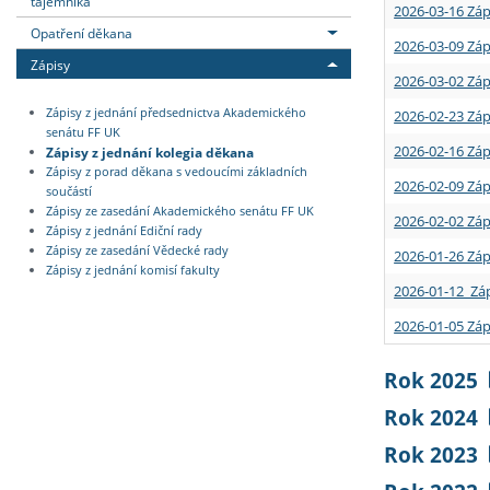
tajemníka
2026-03-16 Záp
Opatření děkana
2026-03-09 Záp
Zápisy
2026-03-02 Záp
Zápisy z jednání předsednictva Akademického
2026-02-23 Záp
senátu FF UK
2026-02-16 Záp
Zápisy z jednání kolegia děkana
Zápisy z porad děkana s vedoucími základních
2026-02-09 Záp
součástí
Zápisy ze zasedání Akademického senátu FF UK
2026-02-02 Záp
Zápisy z jednání Ediční rady
Zápisy ze zasedání Vědecké rady
2026-01-26 Záp
Zápisy z jednání komisí fakulty
2026-01-12 Záp
2026-01-05 Záp
Rok 2025
Rok 2024
Rok 2023