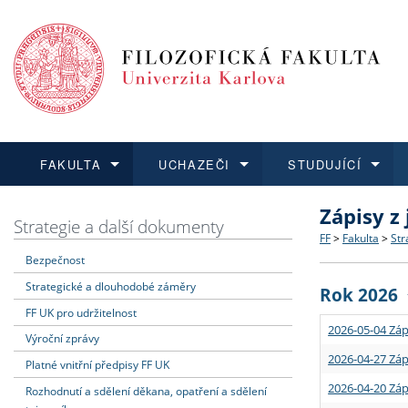
FAKULTA
UCHAZEČI
STUDUJÍCÍ
Zápisy z
FAKULTA
UCHAZEČI
STUDUJÍCÍ
VĚDA A VÝZKUM
ZAHRANIČÍ
Struktura a
Co studova
Bakalářsk
O vědě a 
Aktuální n
Strategie a další dokumenty
FF
>
Fakulta
>
Str
Bezpečnost
Dozvědět se více
Podat přihlášku
Dozvědět se více
Dozvědět se více
Dozvědět se více
Strategie 
Učitelské 
Doktorské
Akademické
Vyjíždějící
Strategické a dlouhodobé záměry
Rok 2026
Podpora a
Informace 
Rigorózní 
Granty a p
Přijíždějíc
FF UK pro udržitelnost
2026-05-04 Záp
Výroční zprávy
Absolventi
Vyjíždějíc
2026-04-27 Záp
Platné vnitřní předpisy FF UK
2026-04-20 Záp
Rozhodnutí a sdělení děkana, opatření a sdělení
Fakultní š