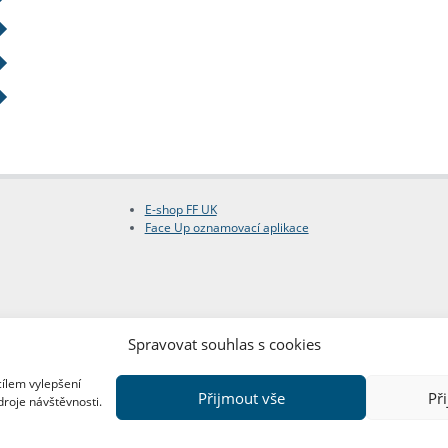
E-shop FF UK
Face Up oznamovací aplikace
Spravovat souhlas s cookies
cílem vylepšení
Přijmout vše
Př
droje návštěvnosti.
Copyright © FF UK 2026
Design:
Red Peppers