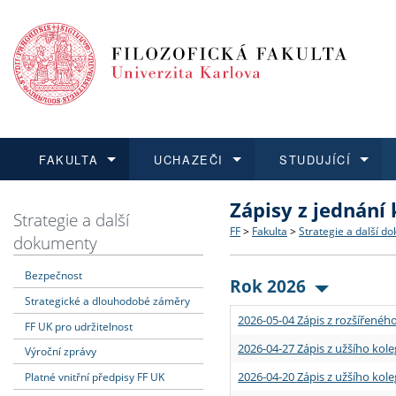
FAKULTA
UCHAZEČI
STUDUJÍCÍ
Zápisy z jednání
FAKULTA
UCHAZEČI
STUDUJÍCÍ
VĚDA A VÝZKUM
ZAHRANIČÍ
Struktura a historie
Co studovat a jak se přihlá
Bakalářské a magisterské
O vědě a výzkumu na FF
Aktuální nabídky a výběrov
Strategie a další
FF
>
Fakulta
>
Strategie a další d
dokumenty
Dozvědět se více
Podat přihlášku
Dozvědět se více
Dozvědět se více
Dozvědět se více
Strategie a další dokumen
Učitelské studijní program
Doktorské studium
Akademické kvalifikace
Vyjíždějící studenti
Bezpečnost
Rok 2026
Strategické a dlouhodobé záměry
Podpora a benefity pro z
Informace k průběhu přijím
Rigorózní řízení
Granty a projekty
Přijíždějící studenti
2026-05-04 Zápis z rozšířeného
FF UK pro udržitelnost
Absolventi fakulty
Vyjíždějící zaměstnanci
2026-04-27 Zápis z užšího kole
Výroční zprávy
2026-04-20 Zápis z užšího kole
Platné vnitřní předpisy FF UK
Fakultní školy FF UK