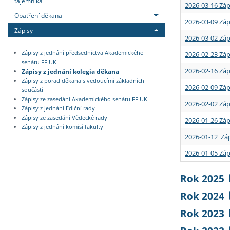
tajemníka
2026-03-16 Záp
Opatření děkana
2026-03-09 Záp
Zápisy
2026-03-02 Záp
Zápisy z jednání předsednictva Akademického
2026-02-23 Záp
senátu FF UK
2026-02-16 Záp
Zápisy z jednání kolegia děkana
Zápisy z porad děkana s vedoucími základních
2026-02-09 Záp
součástí
Zápisy ze zasedání Akademického senátu FF UK
2026-02-02 Záp
Zápisy z jednání Ediční rady
Zápisy ze zasedání Vědecké rady
2026-01-26 Záp
Zápisy z jednání komisí fakulty
2026-01-12 Záp
2026-01-05 Záp
Rok 2025
Rok 2024
Rok 2023