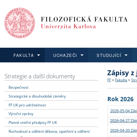
FAKULTA
UCHAZEČI
STUDUJÍCÍ
Zápisy z
FAKULTA
UCHAZEČI
STUDUJÍCÍ
VĚDA A VÝZKUM
ZAHRANIČÍ
Struktura a
Co studova
Bakalářsk
O vědě a 
Aktuální n
Strategie a další dokumenty
FF
>
Fakulta
>
Str
Bezpečnost
Dozvědět se více
Podat přihlášku
Dozvědět se více
Dozvědět se více
Dozvědět se více
Strategie 
Učitelské 
Doktorské
Akademické
Vyjíždějící
Strategické a dlouhodobé záměry
Rok 2026
Podpora a
Informace 
Rigorózní 
Granty a p
Přijíždějíc
FF UK pro udržitelnost
2026-05-04 Záp
Výroční zprávy
Absolventi
Vyjíždějíc
2026-04-27 Záp
Platné vnitřní předpisy FF UK
2026-04-20 Záp
Rozhodnutí a sdělení děkana, opatření a sdělení
Fakultní š