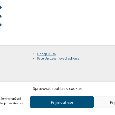
E-shop FF UK
Face Up oznamovací aplikace
Spravovat souhlas s cookies
cílem vylepšení
Přijmout vše
Př
droje návštěvnosti.
Copyright © FF UK 2026
Design:
Red Peppers