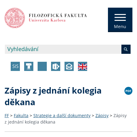
Zápisy z jednání kolegia
děkana
FF
>
Fakulta
>
Strategie a další dokumenty
>
Zápisy
>
Zápisy
z jednání kolegia děkana