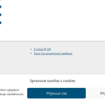
E-shop FF UK
Face Up oznamovací aplikace
Spravovat souhlas s cookies
cílem vylepšení
Přijmout vše
Př
droje návštěvnosti.
Copyright © FF UK 2026
Design:
Red Peppers