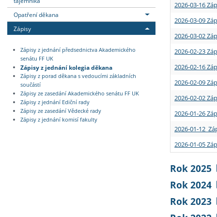
tajemníka
2026-03-16 Záp
Opatření děkana
2026-03-09 Záp
Zápisy
2026-03-02 Záp
Zápisy z jednání předsednictva Akademického
2026-02-23 Záp
senátu FF UK
2026-02-16 Záp
Zápisy z jednání kolegia děkana
Zápisy z porad děkana s vedoucími základních
2026-02-09 Záp
součástí
Zápisy ze zasedání Akademického senátu FF UK
2026-02-02 Záp
Zápisy z jednání Ediční rady
Zápisy ze zasedání Vědecké rady
2026-01-26 Záp
Zápisy z jednání komisí fakulty
2026-01-12 Záp
2026-01-05 Záp
Rok 2025
Rok 2024
Rok 2023