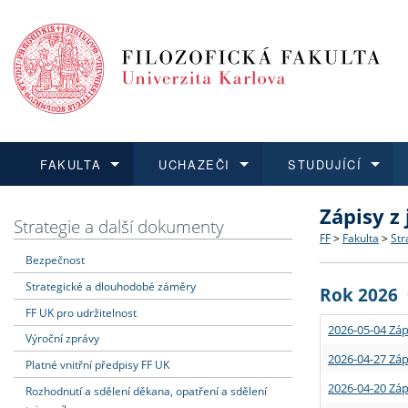
FAKULTA
UCHAZEČI
STUDUJÍCÍ
Zápisy z
FAKULTA
UCHAZEČI
STUDUJÍCÍ
VĚDA A VÝZKUM
ZAHRANIČÍ
Struktura a
Co studova
Bakalářsk
O vědě a 
Aktuální n
Strategie a další dokumenty
FF
>
Fakulta
>
Str
Bezpečnost
Dozvědět se více
Podat přihlášku
Dozvědět se více
Dozvědět se více
Dozvědět se více
Strategie 
Učitelské 
Doktorské
Akademické
Vyjíždějící
Strategické a dlouhodobé záměry
Rok 2026
Podpora a
Informace 
Rigorózní 
Granty a p
Přijíždějíc
FF UK pro udržitelnost
2026-05-04 Záp
Výroční zprávy
Absolventi
Vyjíždějíc
2026-04-27 Záp
Platné vnitřní předpisy FF UK
2026-04-20 Záp
Rozhodnutí a sdělení děkana, opatření a sdělení
Fakultní š