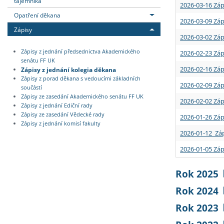
tajemníka
2026-03-16 Záp
Opatření děkana
2026-03-09 Záp
Zápisy
2026-03-02 Záp
Zápisy z jednání předsednictva Akademického
2026-02-23 Záp
senátu FF UK
2026-02-16 Záp
Zápisy z jednání kolegia děkana
Zápisy z porad děkana s vedoucími základních
2026-02-09 Záp
součástí
Zápisy ze zasedání Akademického senátu FF UK
2026-02-02 Záp
Zápisy z jednání Ediční rady
Zápisy ze zasedání Vědecké rady
2026-01-26 Záp
Zápisy z jednání komisí fakulty
2026-01-12 Záp
2026-01-05 Záp
Rok 2025
Rok 2024
Rok 2023