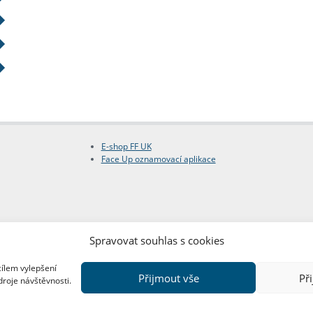
E-shop FF UK
Face Up oznamovací aplikace
Spravovat souhlas s cookies
cílem vylepšení
Přijmout vše
Př
droje návštěvnosti.
Copyright © FF UK 2026
Design:
Red Peppers