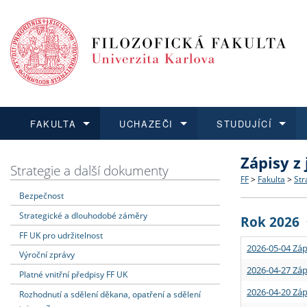
FAKULTA
UCHAZEČI
STUDUJÍCÍ
Zápisy z
FAKULTA
UCHAZEČI
STUDUJÍCÍ
VĚDA A VÝZKUM
ZAHRANIČÍ
Struktura a
Co studova
Bakalářsk
O vědě a 
Aktuální n
Strategie a další dokumenty
FF
>
Fakulta
>
Str
Bezpečnost
Dozvědět se více
Podat přihlášku
Dozvědět se více
Dozvědět se více
Dozvědět se více
Strategie 
Učitelské 
Doktorské
Akademické
Vyjíždějící
Strategické a dlouhodobé záměry
Rok 2026
Podpora a
Informace 
Rigorózní 
Granty a p
Přijíždějíc
FF UK pro udržitelnost
2026-05-04 Záp
Výroční zprávy
Absolventi
Vyjíždějíc
2026-04-27 Záp
Platné vnitřní předpisy FF UK
2026-04-20 Záp
Rozhodnutí a sdělení děkana, opatření a sdělení
Fakultní š