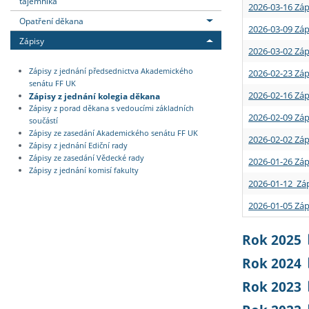
tajemníka
2026-03-16 Záp
Opatření děkana
2026-03-09 Záp
Zápisy
2026-03-02 Záp
Zápisy z jednání předsednictva Akademického
2026-02-23 Záp
senátu FF UK
2026-02-16 Záp
Zápisy z jednání kolegia děkana
Zápisy z porad děkana s vedoucími základních
2026-02-09 Záp
součástí
Zápisy ze zasedání Akademického senátu FF UK
2026-02-02 Záp
Zápisy z jednání Ediční rady
Zápisy ze zasedání Vědecké rady
2026-01-26 Záp
Zápisy z jednání komisí fakulty
2026-01-12 Záp
2026-01-05 Záp
Rok 2025
Rok 2024
Rok 2023