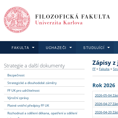
FAKULTA
UCHAZEČI
STUDUJÍCÍ
Zápisy z
FAKULTA
UCHAZEČI
STUDUJÍCÍ
VĚDA A VÝZKUM
ZAHRANIČÍ
Struktura a
Co studova
Bakalářsk
O vědě a 
Aktuální n
Strategie a další dokumenty
FF
>
Fakulta
>
Str
Bezpečnost
Dozvědět se více
Podat přihlášku
Dozvědět se více
Dozvědět se více
Dozvědět se více
Strategie 
Učitelské 
Doktorské
Akademické
Vyjíždějící
Strategické a dlouhodobé záměry
Rok 2026
Podpora a
Informace 
Rigorózní 
Granty a p
Přijíždějíc
FF UK pro udržitelnost
2026-05-04 Záp
Výroční zprávy
Absolventi
Vyjíždějíc
2026-04-27 Záp
Platné vnitřní předpisy FF UK
2026-04-20 Záp
Rozhodnutí a sdělení děkana, opatření a sdělení
Fakultní š