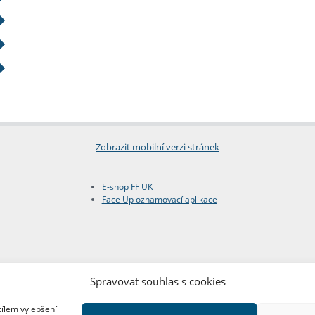
Zobrazit mobilní verzi stránek
E-shop FF UK
Face Up oznamovací aplikace
Spravovat souhlas s cookies
cílem vylepšení