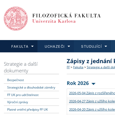
FAKULTA
UCHAZEČI
STUDUJÍCÍ
Zápisy z jednání
FAKULTA
UCHAZEČI
STUDUJÍCÍ
VĚDA A VÝZKUM
ZAHRANIČÍ
Struktura a historie
Co studovat a jak se přihlá
Bakalářské a magisterské
O vědě a výzkumu na FF
Aktuální nabídky a výběrov
Strategie a další
FF
>
Fakulta
>
Strategie a další d
dokumenty
Dozvědět se více
Podat přihlášku
Dozvědět se více
Dozvědět se více
Dozvědět se více
Strategie a další dokumen
Učitelské studijní program
Doktorské studium
Akademické kvalifikace
Vyjíždějící studenti
Bezpečnost
Rok 2026
Strategické a dlouhodobé záměry
Podpora a benefity pro z
Informace k průběhu přijím
Rigorózní řízení
Granty a projekty
Přijíždějící studenti
2026-05-04 Zápis z rozšířeného
FF UK pro udržitelnost
Absolventi fakulty
Vyjíždějící zaměstnanci
2026-04-27 Zápis z užšího kole
Výroční zprávy
2026-04-20 Zápis z užšího kole
Platné vnitřní předpisy FF UK
Fakultní školy FF UK