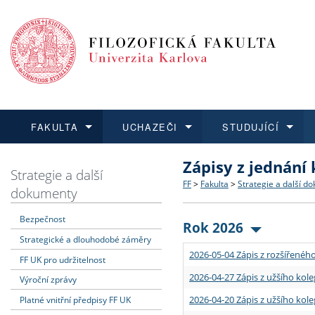
FAKULTA
UCHAZEČI
STUDUJÍCÍ
Zápisy z jednání
FAKULTA
UCHAZEČI
STUDUJÍCÍ
VĚDA A VÝZKUM
ZAHRANIČÍ
Struktura a historie
Co studovat a jak se přihlá
Bakalářské a magisterské
O vědě a výzkumu na FF
Aktuální nabídky a výběrov
Strategie a další
FF
>
Fakulta
>
Strategie a další d
dokumenty
Dozvědět se více
Podat přihlášku
Dozvědět se více
Dozvědět se více
Dozvědět se více
Strategie a další dokumen
Učitelské studijní program
Doktorské studium
Akademické kvalifikace
Vyjíždějící studenti
Bezpečnost
Rok 2026
Strategické a dlouhodobé záměry
Podpora a benefity pro z
Informace k průběhu přijí
Rigorózní řízení
Granty a projekty
Přijíždějící studenti
2026-05-04 Zápis z rozšířeného
FF UK pro udržitelnost
Absolventi fakulty
Vyjíždějící zaměstnanci
2026-04-27 Zápis z užšího kole
Výroční zprávy
2026-04-20 Zápis z užšího kole
Platné vnitřní předpisy FF UK
Fakultní školy FF UK