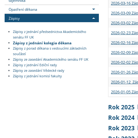
tajemníka
2026-03-16 Záp
Opatření děkana
2026-03-09 Záp
Zápisy
2026-03-02 Záp
Zápisy z jednání předsednictva Akademického
2026-02-23 Záp
senátu FF UK
2026-02-16 Záp
Zápisy z jednání kolegia děkana
Zápisy z porad děkana s vedoucími základních
2026-02-09 Záp
součástí
Zápisy ze zasedání Akademického senátu FF UK
2026-02-02 Záp
Zápisy z jednání Ediční rady
Zápisy ze zasedání Vědecké rady
2026-01-26 Záp
Zápisy z jednání komisí fakulty
2026-01-12 Záp
2026-01-05 Záp
Rok 2025
Rok 2024
Rok 2023