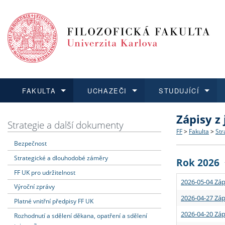
FAKULTA
UCHAZEČI
STUDUJÍCÍ
Zápisy z
FAKULTA
UCHAZEČI
STUDUJÍCÍ
VĚDA A VÝZKUM
ZAHRANIČÍ
Struktura a
Co studova
Bakalářsk
O vědě a 
Aktuální n
Strategie a další dokumenty
FF
>
Fakulta
>
Str
Bezpečnost
Dozvědět se více
Podat přihlášku
Dozvědět se více
Dozvědět se více
Dozvědět se více
Strategie 
Učitelské 
Doktorské
Akademické
Vyjíždějící
Strategické a dlouhodobé záměry
Rok 2026
Podpora a
Informace 
Rigorózní 
Granty a p
Přijíždějíc
FF UK pro udržitelnost
2026-05-04 Záp
Výroční zprávy
Absolventi
Vyjíždějíc
2026-04-27 Záp
Platné vnitřní předpisy FF UK
2026-04-20 Záp
Rozhodnutí a sdělení děkana, opatření a sdělení
Fakultní š