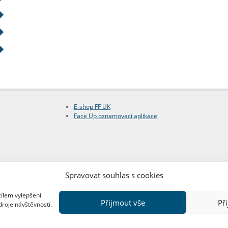
E-shop FF UK
Face Up oznamovací aplikace
Spravovat souhlas s cookies
cílem vylepšení
Přijmout vše
Př
droje návštěvnosti.
Copyright © FF UK 2026
Design:
Red Peppers