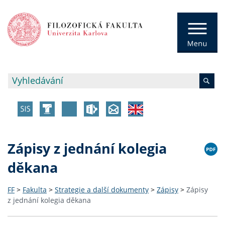
Zápisy z jednání kolegia
děkana
FF
>
Fakulta
>
Strategie a další dokumenty
>
Zápisy
>
Zápisy
z jednání kolegia děkana