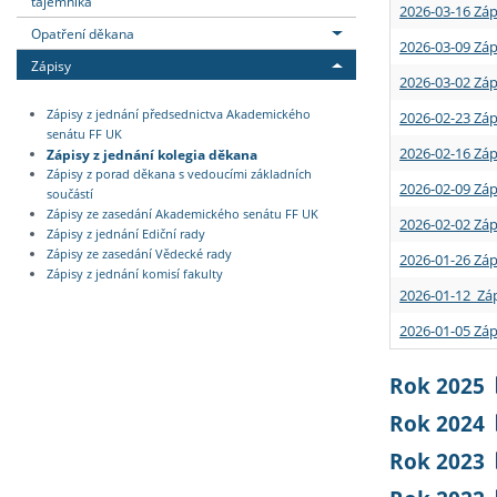
tajemníka
2026-03-16 Záp
Opatření děkana
2026-03-09 Záp
Zápisy
2026-03-02 Záp
Zápisy z jednání předsednictva Akademického
2026-02-23 Záp
senátu FF UK
2026-02-16 Záp
Zápisy z jednání kolegia děkana
Zápisy z porad děkana s vedoucími základních
2026-02-09 Záp
součástí
Zápisy ze zasedání Akademického senátu FF UK
2026-02-02 Záp
Zápisy z jednání Ediční rady
Zápisy ze zasedání Vědecké rady
2026-01-26 Záp
Zápisy z jednání komisí fakulty
2026-01-12 Záp
2026-01-05 Záp
Rok 2025
Rok 2024
Rok 2023