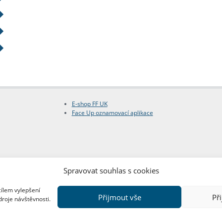
E-shop FF UK
Face Up oznamovací aplikace
Spravovat souhlas s cookies
cílem vylepšení
Přijmout vše
Př
droje návštěvnosti.
Copyright © FF UK 2026
Design:
Red Peppers