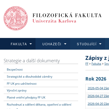
FAKULTA
UCHAZEČI
STUDUJÍCÍ
Zápisy z
FAKULTA
UCHAZEČI
STUDUJÍCÍ
VĚDA A VÝZKUM
ZAHRANIČÍ
Struktura a
Co studova
Bakalářsk
O vědě a 
Aktuální n
Strategie a další dokumenty
FF
>
Fakulta
>
Str
Bezpečnost
Dozvědět se více
Podat přihlášku
Dozvědět se více
Dozvědět se více
Dozvědět se více
Strategie 
Učitelské 
Doktorské
Akademické
Vyjíždějící
Strategické a dlouhodobé záměry
Rok 2026
Podpora a
Informace 
Rigorózní 
Granty a p
Přijíždějíc
FF UK pro udržitelnost
2026-05-04 Záp
Výroční zprávy
Absolventi
Vyjíždějíc
2026-04-27 Záp
Platné vnitřní předpisy FF UK
2026-04-20 Záp
Rozhodnutí a sdělení děkana, opatření a sdělení
Fakultní š