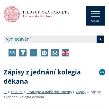
Zápisy z jednání kolegia
děkana
FF
>
Fakulta
>
Strategie a další dokumenty
>
Zápisy
>
Zápisy
z jednání kolegia děkana