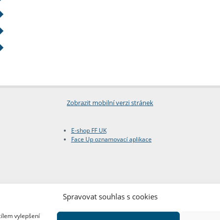
Zobrazit mobilní verzi stránek
E-shop FF UK
Face Up oznamovací aplikace
Spravovat souhlas s cookies
cílem vylepšení