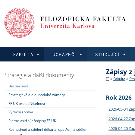
FAKULTA
UCHAZEČI
STUDUJÍCÍ
Zápisy z
FAKULTA
UCHAZEČI
STUDUJÍCÍ
VĚDA A VÝZKUM
ZAHRANIČÍ
Struktura a
Co studova
Bakalářsk
O vědě a 
Aktuální n
Strategie a další dokumenty
FF
>
Fakulta
>
Str
Bezpečnost
Dozvědět se více
Podat přihlášku
Dozvědět se více
Dozvědět se více
Dozvědět se více
Strategie 
Učitelské 
Doktorské
Akademické
Vyjíždějící
Strategické a dlouhodobé záměry
Rok 2026
Podpora a
Informace 
Rigorózní 
Granty a p
Přijíždějíc
FF UK pro udržitelnost
2026-05-04 Záp
Výroční zprávy
Absolventi
Vyjíždějíc
2026-04-27 Záp
Platné vnitřní předpisy FF UK
2026-04-20 Záp
Rozhodnutí a sdělení děkana, opatření a sdělení
Fakultní š