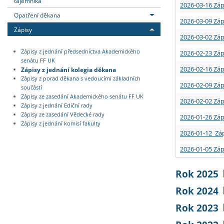
tajemníka
2026-03-16 Záp
Opatření děkana
2026-03-09 Záp
Zápisy
2026-03-02 Záp
Zápisy z jednání předsednictva Akademického
2026-02-23 Záp
senátu FF UK
2026-02-16 Záp
Zápisy z jednání kolegia děkana
Zápisy z porad děkana s vedoucími základních
2026-02-09 Záp
součástí
Zápisy ze zasedání Akademického senátu FF UK
2026-02-02 Záp
Zápisy z jednání Ediční rady
Zápisy ze zasedání Vědecké rady
2026-01-26 Záp
Zápisy z jednání komisí fakulty
2026-01-12 Záp
2026-01-05 Záp
Rok 2025
Rok 2024
Rok 2023