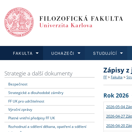
FAKULTA
UCHAZEČI
STUDUJÍCÍ
Zápisy z
FAKULTA
UCHAZEČI
STUDUJÍCÍ
VĚDA A VÝZKUM
ZAHRANIČÍ
Struktura a
Co studova
Bakalářsk
O vědě a 
Aktuální n
Strategie a další dokumenty
FF
>
Fakulta
>
Str
Bezpečnost
Dozvědět se více
Podat přihlášku
Dozvědět se více
Dozvědět se více
Dozvědět se více
Strategie 
Učitelské 
Doktorské
Akademické
Vyjíždějící
Strategické a dlouhodobé záměry
Rok 2026
Podpora a
Informace 
Rigorózní 
Granty a p
Přijíždějíc
FF UK pro udržitelnost
2026-05-04 Záp
Výroční zprávy
Absolventi
Vyjíždějíc
2026-04-27 Záp
Platné vnitřní předpisy FF UK
2026-04-20 Záp
Rozhodnutí a sdělení děkana, opatření a sdělení
Fakultní š