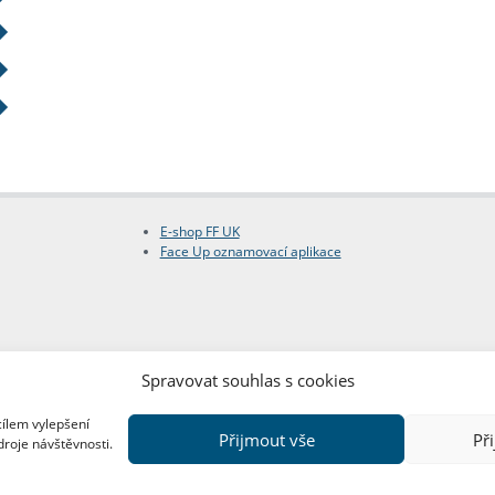
E-shop FF UK
Face Up oznamovací aplikace
Spravovat souhlas s cookies
cílem vylepšení
Přijmout vše
Př
droje návštěvnosti.
Copyright © FF UK 2026
Design:
Red Peppers