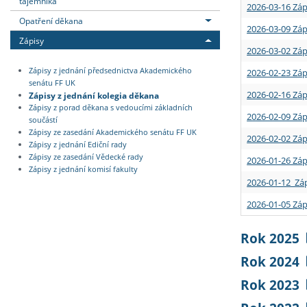
tajemníka
2026-03-16 Záp
Opatření děkana
2026-03-09 Záp
Zápisy
2026-03-02 Záp
Zápisy z jednání předsednictva Akademického
2026-02-23 Záp
senátu FF UK
2026-02-16 Záp
Zápisy z jednání kolegia děkana
Zápisy z porad děkana s vedoucími základních
2026-02-09 Záp
součástí
Zápisy ze zasedání Akademického senátu FF UK
2026-02-02 Záp
Zápisy z jednání Ediční rady
Zápisy ze zasedání Vědecké rady
2026-01-26 Záp
Zápisy z jednání komisí fakulty
2026-01-12 Záp
2026-01-05 Záp
Rok 2025
Rok 2024
Rok 2023