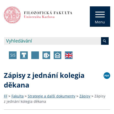
Zápisy z jednání kolegia
děkana
FF
>
Fakulta
>
Strategie a další dokumenty
>
Zápisy
>
Zápisy
z jednání kolegia děkana