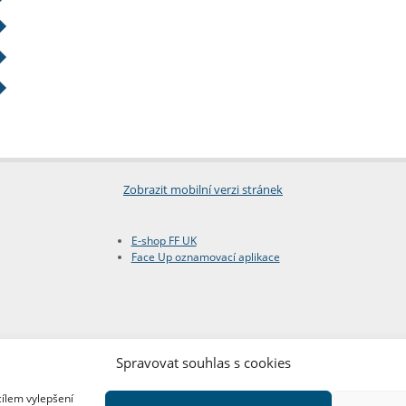
Zobrazit mobilní verzi stránek
E-shop FF UK
Face Up oznamovací aplikace
Spravovat souhlas s cookies
cílem vylepšení