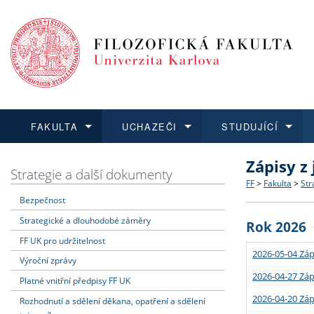
FAKULTA
UCHAZEČI
STUDUJÍCÍ
Zápisy z
FAKULTA
UCHAZEČI
STUDUJÍCÍ
VĚDA A VÝZKUM
ZAHRANIČÍ
Struktura a
Co studova
Bakalářsk
O vědě a 
Aktuální n
Strategie a další dokumenty
FF
>
Fakulta
>
Str
Bezpečnost
Dozvědět se více
Podat přihlášku
Dozvědět se více
Dozvědět se více
Dozvědět se více
Strategie 
Učitelské 
Doktorské
Akademické
Vyjíždějící
Strategické a dlouhodobé záměry
Rok 2026
Podpora a
Informace 
Rigorózní 
Granty a p
Přijíždějíc
FF UK pro udržitelnost
2026-05-04 Záp
Výroční zprávy
Absolventi
Vyjíždějíc
2026-04-27 Záp
Platné vnitřní předpisy FF UK
2026-04-20 Záp
Rozhodnutí a sdělení děkana, opatření a sdělení
Fakultní š