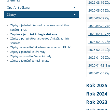
tajemníka
2026-03-16 Záp
Opatření děkana
2026-03-09 Záp
Zápisy
2026-03-02 Záp
Zápisy z jednání předsednictva Akademického
2026-02-23 Záp
senátu FF UK
2026-02-16 Záp
Zápisy z jednání kolegia děkana
Zápisy z porad děkana s vedoucími základních
2026-02-09 Záp
součástí
Zápisy ze zasedání Akademického senátu FF UK
2026-02-02 Záp
Zápisy z jednání Ediční rady
Zápisy ze zasedání Vědecké rady
2026-01-26 Záp
Zápisy z jednání komisí fakulty
2026-01-12 Záp
2026-01-05 Záp
Rok 2025
Rok 2024
Rok 2023