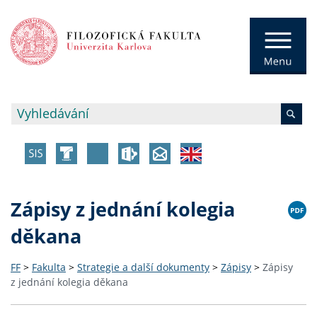
Zápisy z jednání kolegia
děkana
FF
>
Fakulta
>
Strategie a další dokumenty
>
Zápisy
>
Zápisy
z jednání kolegia děkana