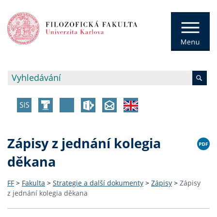
Zápisy z jednání kolegia
děkana
FF
>
Fakulta
>
Strategie a další dokumenty
>
Zápisy
>
Zápisy
z jednání kolegia děkana