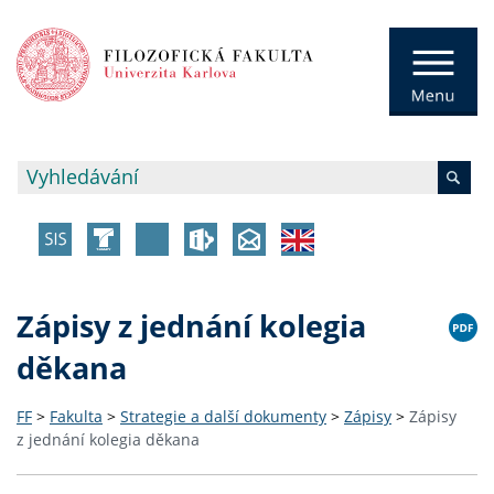
Zápisy z jednání kolegia
děkana
FF
>
Fakulta
>
Strategie a další dokumenty
>
Zápisy
>
Zápisy
z jednání kolegia děkana