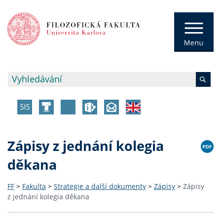
Zápisy z jednání kolegia
děkana
FF
>
Fakulta
>
Strategie a další dokumenty
>
Zápisy
>
Zápisy
z jednání kolegia děkana