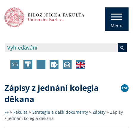
Zápisy z jednání kolegia
děkana
FF
>
Fakulta
>
Strategie a další dokumenty
>
Zápisy
>
Zápisy
z jednání kolegia děkana